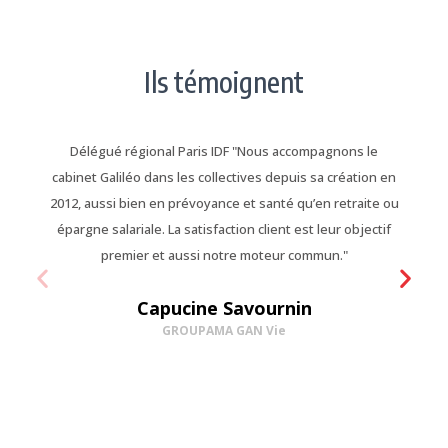
Ils témoignent
é régional Paris IDF "Nous accompagnons le
Souscripteur sénio
liléo dans les collectives depuis sa création en
équipe soudée faisan
i bien en prévoyance et santé qu’en retraite ou
Courtage en se mont
alariale. La satisfaction client est leur objectif
son métier. Positives
remier et aussi notre moteur commun."
pou
Capucine Savournin
J
GROUPAMA GAN Vie