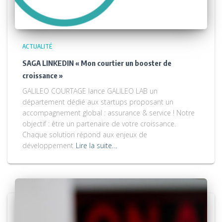
ACTUALITÉ
SAGA LINKEDIN « Mon courtier un booster de
croissance »
GALILEO COURTAGE lance GALILEO LAB un
département dédié aux startups proposant un
accompagnement global : assurance & service ! Notre
objectif : être un partenaire de votre croissance.
Chaque solution répond aux enjeux de
développement
Lire la suite…