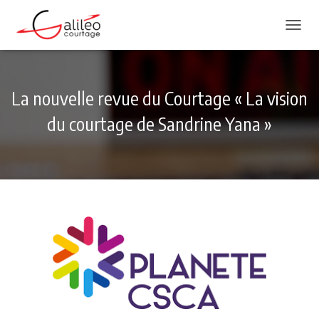
DÉPLI
La nouvelle revue du Courtage « La vision
du courtage de Sandrine Yana »