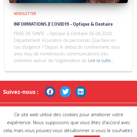
NEWSLETTER
INFORMATIONS // COVID19 – Optique & Dentaire
FRAIS DE SANTE – Optique & Dentaire 06-04-2020
Département Assurance de personnes Que faire en
cas d’urgence ? Depuis le début du confinement, vous
avez reçu de nombreuses communications très
orientées autour de l’organisation du
Lire la suite…
Suivez-nous :
Mentions légales
|
Protection des données
Ce site web utilise des cookies pour améliorer votre
personnelles
|
Contactez-nous
expérience. Nous supposons que vous êtes d'accord avec
cela, mais vous pouvez vous désabonner si vous le souhaitez.