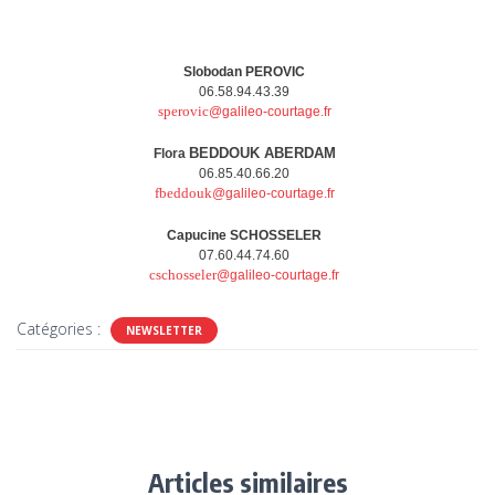
Slobodan PEROVIC
06.58.94.43.39
sperovic
@galileo-courtage.fr
BEDDOUK ABERDAM
Flora
06.85.40.66.20
fbeddouk
@galileo-courtage.fr
Capucine SCHOSSELER
07.60.44.74.60
cschosseler
@galileo-courtage.fr
Catégories :
NEWSLETTER
Articles similaires